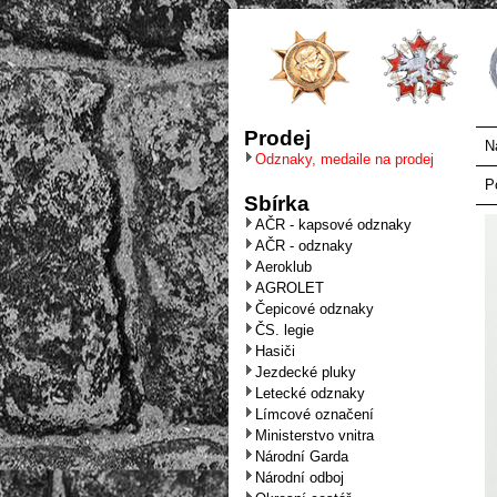
Prodej
N
Odznaky, medaile na prodej
P
Sbírka
AČR - kapsové odznaky
AČR - odznaky
Aeroklub
AGROLET
Čepicové odznaky
ČS. legie
Hasiči
Jezdecké pluky
Letecké odznaky
Límcové označení
Ministerstvo vnitra
Národní Garda
Národní odboj