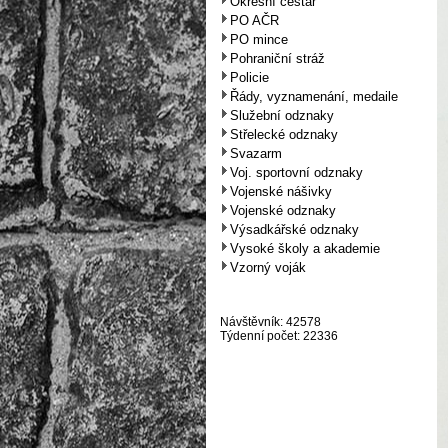
Okresní cestář
PO AČR
PO mince
Pohraniční stráž
Policie
Řády, vyznamenání, medaile
Služební odznaky
Střelecké odznaky
Svazarm
Voj. sportovní odznaky
Vojenské nášivky
Vojenské odznaky
Výsadkářské odznaky
Vysoké školy a akademie
Vzorný voják
Návštěvník: 42578
Týdenní počet: 22336