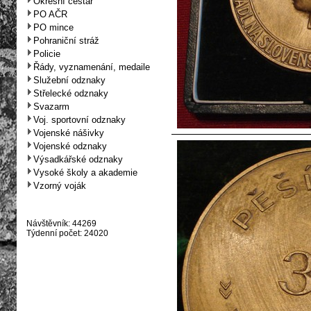
Okresní cestář
PO AČR
PO mince
Pohraniční stráž
Policie
Řády, vyznamenání, medaile
Služební odznaky
Střelecké odznaky
Svazarm
Voj. sportovní odznaky
Vojenské nášivky
Vojenské odznaky
Výsadkářské odznaky
Vysoké školy a akademie
Vzorný voják
Návštěvník: 44269
Týdenní počet: 24020