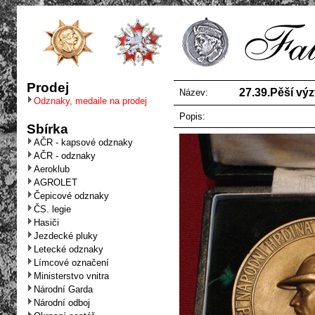
Prodej
27.39.Pěší vý
Název:
Odznaky, medaile na prodej
Popis:
Sbírka
AČR - kapsové odznaky
AČR - odznaky
Aeroklub
AGROLET
Čepicové odznaky
ČS. legie
Hasiči
Jezdecké pluky
Letecké odznaky
Límcové označení
Ministerstvo vnitra
Národní Garda
Národní odboj