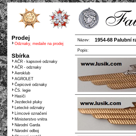
Prodej
1954-68 Palubní rad
Název:
Odznaky, medaile na prodej
Popis:
Sbírka
AČR - kapsové odznaky
AČR - odznaky
Aeroklub
AGROLET
Čepicové odznaky
ČS. legie
Hasiči
Jezdecké pluky
Letecké odznaky
Límcové označení
Ministerstvo vnitra
Národní Garda
Národní odboj