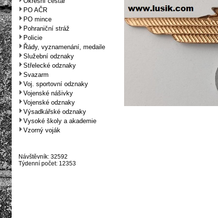
Okresní cestář
PO AČR
PO mince
Pohraniční stráž
Policie
Řády, vyznamenání, medaile
Služební odznaky
Střelecké odznaky
Svazarm
Voj. sportovní odznaky
Vojenské nášivky
Vojenské odznaky
Výsadkářské odznaky
Vysoké školy a akademie
Vzorný voják
Návštěvník: 32592
Týdenní počet: 12353