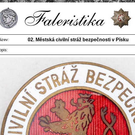
02. Městská civilní stráž bezpečnosti v Písku
ázev:
opis: