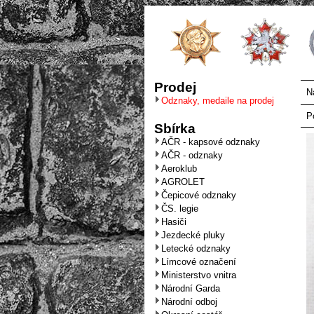
Prodej
N
Odznaky, medaile na prodej
P
Sbírka
AČR - kapsové odznaky
AČR - odznaky
Aeroklub
AGROLET
Čepicové odznaky
ČS. legie
Hasiči
Jezdecké pluky
Letecké odznaky
Límcové označení
Ministerstvo vnitra
Národní Garda
Národní odboj