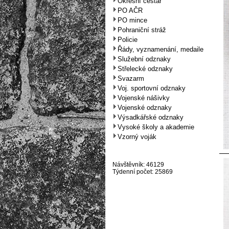
Okresní cestář
PO AČR
PO mince
Pohraniční stráž
Policie
Řády, vyznamenání, medaile
Služební odznaky
Střelecké odznaky
Svazarm
Voj. sportovní odznaky
Vojenské nášivky
Vojenské odznaky
Výsadkářské odznaky
Vysoké školy a akademie
Vzorný voják
Návštěvník: 46129
Týdenní počet: 25869