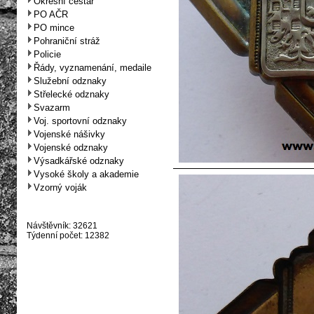
Okresní cestář
PO AČR
PO mince
Pohraniční stráž
Policie
Řády, vyznamenání, medaile
Služební odznaky
Střelecké odznaky
Svazarm
Voj. sportovní odznaky
Vojenské nášivky
Vojenské odznaky
Výsadkářské odznaky
Vysoké školy a akademie
Vzorný voják
Návštěvník: 32621
Týdenní počet: 12382