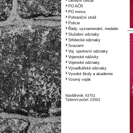
Okresní cestář
PO AČR
PO mince
Pohraniční stráž
Policie
Řády, vyznamenání, medaile
Služební odznaky
Střelecké odznaky
Svazarm
Voj. sportovní odznaky
Vojenské nášivky
Vojenské odznaky
Výsadkářské odznaky
Vysoké školy a akademie
Vzorný voják
Návštěvník: 43751
Týdenní počet: 23502