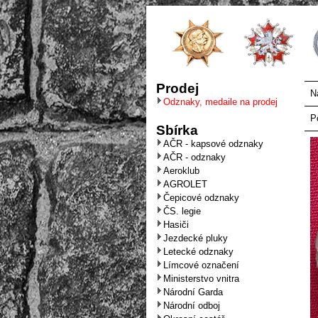
Prodej
N
Odznaky, medaile na prodej
P
Sbírka
AČR - kapsové odznaky
AČR - odznaky
Aeroklub
AGROLET
Čepicové odznaky
ČS. legie
Hasiči
Jezdecké pluky
Letecké odznaky
Límcové označení
Ministerstvo vnitra
Národní Garda
Národní odboj