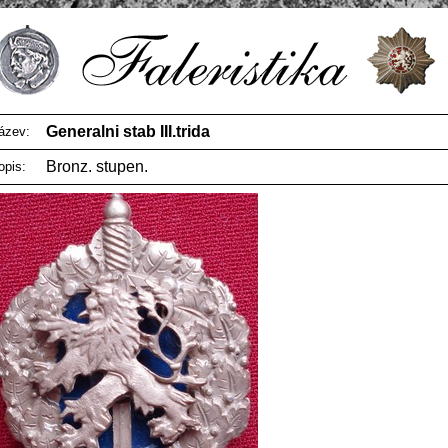
Generalni stab III.trida
ázev:
Bronz. stupen.
opis: