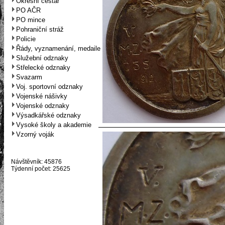
Okresní cestář
PO AČR
PO mince
Pohraniční stráž
Policie
Řády, vyznamenání, medaile
Služební odznaky
Střelecké odznaky
Svazarm
Voj. sportovní odznaky
Vojenské nášivky
Vojenské odznaky
Výsadkářské odznaky
Vysoké školy a akademie
Vzorný voják
Návštěvník: 45876
Týdenní počet: 25625