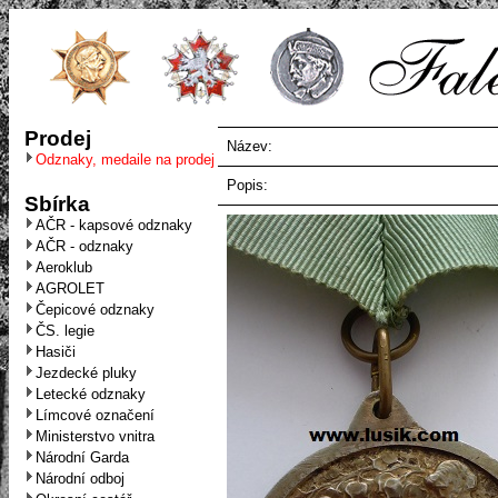
Prodej
Název:
Odznaky, medaile na prodej
Popis:
Sbírka
AČR - kapsové odznaky
AČR - odznaky
Aeroklub
AGROLET
Čepicové odznaky
ČS. legie
Hasiči
Jezdecké pluky
Letecké odznaky
Límcové označení
Ministerstvo vnitra
Národní Garda
Národní odboj