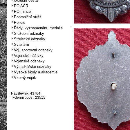
Okresní cestář
PO AČR
PO mince
Pohraniční stráž
Policie
Řády, vyznamenání, medaile
Služební odznaky
Střelecké odznaky
Svazarm
Voj. sportovní odznaky
Vojenské nášivky
Vojenské odznaky
Výsadkářské odznaky
Vysoké školy a akademie
Vzorný voják
Návštěvník: 43764
Týdenní počet: 23515