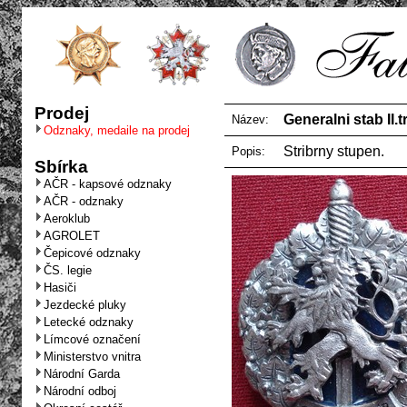
Prodej
Generalni stab II.t
Název:
Odznaky, medaile na prodej
Stribrny stupen.
Popis:
Sbírka
AČR - kapsové odznaky
AČR - odznaky
Aeroklub
AGROLET
Čepicové odznaky
ČS. legie
Hasiči
Jezdecké pluky
Letecké odznaky
Límcové označení
Ministerstvo vnitra
Národní Garda
Národní odboj