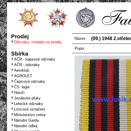
Prodej
(09.) 1948 2.střel
Název:
Odznaky, medaile na prodej
Popis:
Sbírka
AČR - kapsové odznaky
AČR - odznaky
Aeroklub
AGROLET
Čepicové odznaky
ČS. legie
Hasiči
Jezdecké pluky
Letecké odznaky
Límcové označení
Ministerstvo vnitra
Národní Garda
Národní odboj