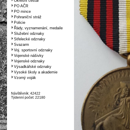
Okresní cestář
PO AČR
PO mince
Pohraniční stráž
Policie
Řády, vyznamenání, medaile
Služební odznaky
Střelecké odznaky
Svazarm
Voj. sportovní odznaky
Vojenské nášivky
Vojenské odznaky
Výsadkářské odznaky
Vysoké školy a akademie
Vzorný voják
Návštěvník: 42422
Týdenní počet: 22180