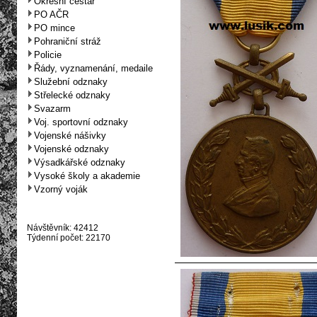
Okresní cestář
PO AČR
PO mince
Pohraniční stráž
Policie
Řády, vyznamenání, medaile
Služební odznaky
Střelecké odznaky
Svazarm
Voj. sportovní odznaky
Vojenské nášivky
Vojenské odznaky
Výsadkářské odznaky
Vysoké školy a akademie
Vzorný voják
Návštěvník: 42412
Týdenní počet: 22170