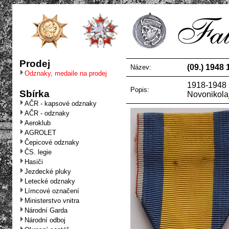
Prodej
(09.) 1948
Název:
Odznaky, medaile na prodej
1918-1948 1
Popis:
Sbírka
Novonikolaj
AČR - kapsové odznaky
AČR - odznaky
Aeroklub
AGROLET
Čepicové odznaky
ČS. legie
Hasiči
Jezdecké pluky
Letecké odznaky
Límcové označení
Ministerstvo vnitra
Národní Garda
Národní odboj