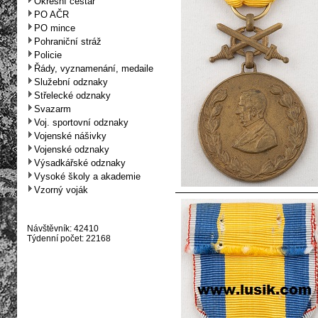
Okresní cestář
PO AČR
PO mince
Pohraniční stráž
Policie
Řády, vyznamenání, medaile
Služební odznaky
Střelecké odznaky
Svazarm
Voj. sportovní odznaky
Vojenské nášivky
Vojenské odznaky
Výsadkářské odznaky
Vysoké školy a akademie
Vzorný voják
Návštěvník: 42410
Týdenní počet: 22168