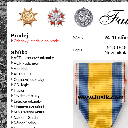
Prodej
24. 11.stř
Název:
Odznaky, medaile na prodej
1918-1948 1
Popis:
Sbírka
Novonikolaj
AČR - kapsové odznaky
AČR - odznaky
Aeroklub
AGROLET
Čepicové odznaky
ČS. legie
Hasiči
Jezdecké pluky
Letecké odznaky
Límcové označení
Ministerstvo vnitra
Národní Garda
Národní odboj