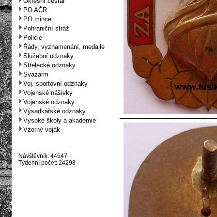
Okresní cestář
PO AČR
PO mince
Pohraniční stráž
Policie
Řády, vyznamenání, medaile
Služební odznaky
Střelecké odznaky
Svazarm
Voj. sportovní odznaky
Vojenské nášivky
Vojenské odznaky
Výsadkářské odznaky
Vysoké školy a akademie
Vzorný voják
Návštěvník: 44547
Týdenní počet: 24298