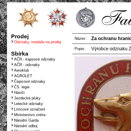
Prodej
Za ochranu hranic
Název:
Odznaky, medaile na prodej
Výrobce odznaku 
Popis:
Sbírka
AČR - kapsové odznaky
AČR - odznaky
Aeroklub
AGROLET
Čepicové odznaky
ČS. legie
Hasiči
Jezdecké pluky
Letecké odznaky
Límcové označení
Ministerstvo vnitra
Národní Garda
Národní odboj