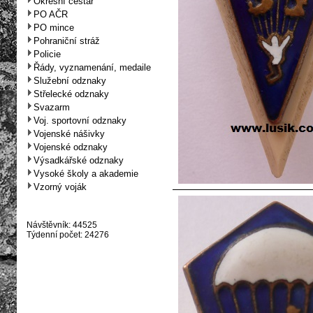
Okresní cestář
PO AČR
PO mince
Pohraniční stráž
Policie
Řády, vyznamenání, medaile
Služební odznaky
Střelecké odznaky
Svazarm
Voj. sportovní odznaky
Vojenské nášivky
Vojenské odznaky
Výsadkářské odznaky
Vysoké školy a akademie
Vzorný voják
Návštěvník: 44525
Týdenní počet: 24276