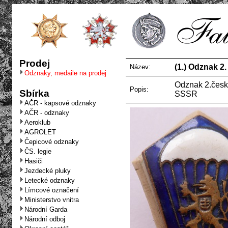
Prodej
(1.) Odznak 
Název:
Odznaky, medaile na prodej
Odznak 2.česk
Popis:
Sbírka
SSSR
AČR - kapsové odznaky
AČR - odznaky
Aeroklub
AGROLET
Čepicové odznaky
ČS. legie
Hasiči
Jezdecké pluky
Letecké odznaky
Límcové označení
Ministerstvo vnitra
Národní Garda
Národní odboj