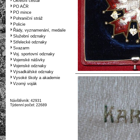
Okresní cestář
PO AČR
PO mince
Pohraniční stráž
Policie
Řády, vyznamenání, medaile
Služební odznaky
Střelecké odznaky
Svazarm
Voj. sportovní odznaky
Vojenské nášivky
Vojenské odznaky
Výsadkářské odznaky
Vysoké školy a akademie
Vzorný voják
Návštěvník: 42931
Týdenní počet: 22689