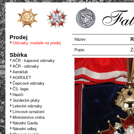
Prodej
R
Název:
Odznaky, medaile na prodej
Z
Popis:
Sbírka
AČR - kapsové odznaky
AČR - odznaky
Aeroklub
AGROLET
Čepicové odznaky
ČS. legie
Hasiči
Jezdecké pluky
Letecké odznaky
Límcové označení
Ministerstvo vnitra
Národní Garda
Národní odboj