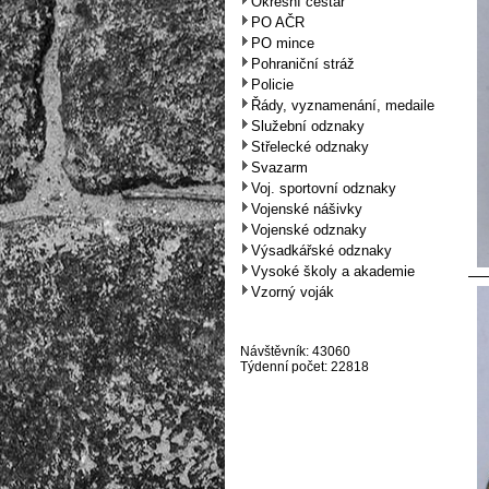
Okresní cestář
PO AČR
PO mince
Pohraniční stráž
Policie
Řády, vyznamenání, medaile
Služební odznaky
Střelecké odznaky
Svazarm
Voj. sportovní odznaky
Vojenské nášivky
Vojenské odznaky
Výsadkářské odznaky
Vysoké školy a akademie
Vzorný voják
Návštěvník: 43060
Týdenní počet: 22818