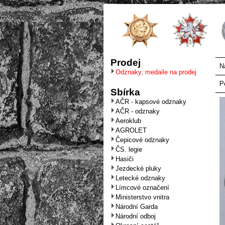
Prodej
N
Odznaky, medaile na prodej
P
Sbírka
AČR - kapsové odznaky
AČR - odznaky
Aeroklub
AGROLET
Čepicové odznaky
ČS. legie
Hasiči
Jezdecké pluky
Letecké odznaky
Límcové označení
Ministerstvo vnitra
Národní Garda
Národní odboj