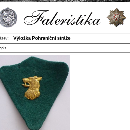
Výložka Pohraniční stráže
ázev:
opis: