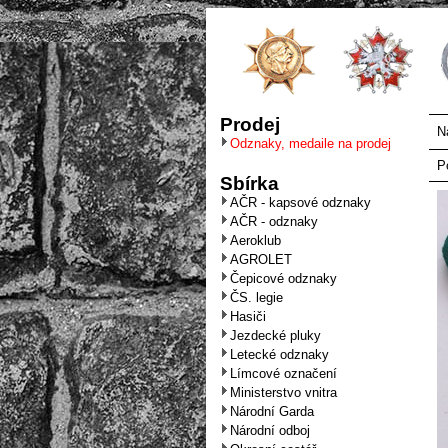
Prodej
N
Odznaky, medaile na prodej
P
Sbírka
AČR - kapsové odznaky
AČR - odznaky
Aeroklub
AGROLET
Čepicové odznaky
ČS. legie
Hasiči
Jezdecké pluky
Letecké odznaky
Límcové označení
Ministerstvo vnitra
Národní Garda
Národní odboj