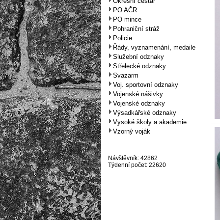
Okresní cestář
PO AČR
PO mince
Pohraniční stráž
Policie
Řády, vyznamenání, medaile
Služební odznaky
Střelecké odznaky
Svazarm
Voj. sportovní odznaky
Vojenské nášivky
Vojenské odznaky
Výsadkářské odznaky
Vysoké školy a akademie
Vzorný voják
Návštěvník: 42862
Týdenní počet: 22620