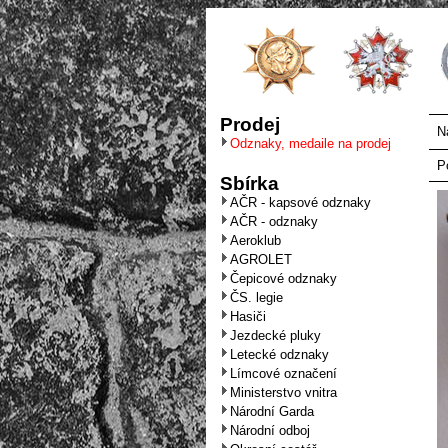
Prodej
N
Odznaky, medaile na prodej
P
Sbírka
AČR - kapsové odznaky
AČR - odznaky
Aeroklub
AGROLET
Čepicové odznaky
ČS. legie
Hasiči
Jezdecké pluky
Letecké odznaky
Límcové označení
Ministerstvo vnitra
Národní Garda
Národní odboj