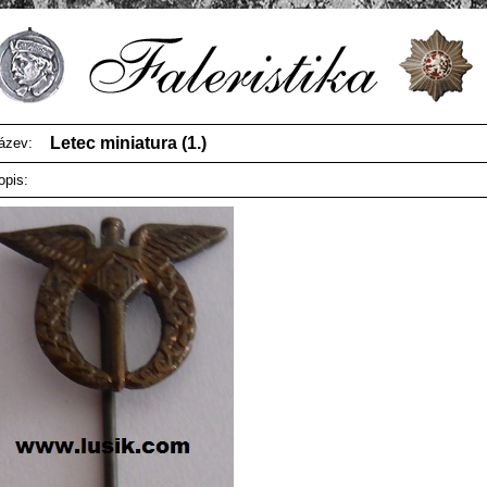
Letec miniatura (1.)
ázev:
opis: