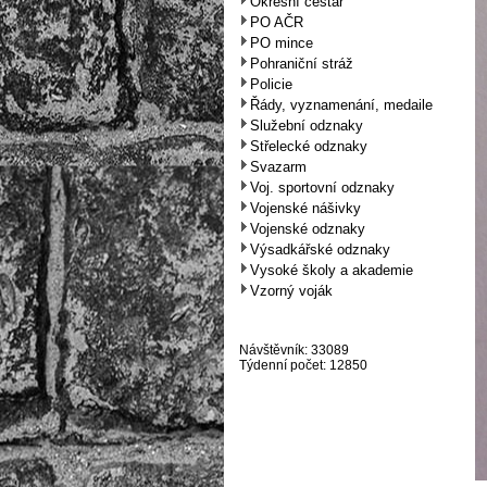
Okresní cestář
PO AČR
PO mince
Pohraniční stráž
Policie
Řády, vyznamenání, medaile
Služební odznaky
Střelecké odznaky
Svazarm
Voj. sportovní odznaky
Vojenské nášivky
Vojenské odznaky
Výsadkářské odznaky
Vysoké školy a akademie
Vzorný voják
Návštěvník: 33089
Týdenní počet: 12850