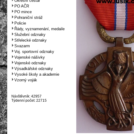
Okresní cestář
PO AČR
PO mince
Pohraniční stráž
Policie
Řády, vyznamenání, medaile
Služební odznaky
Střelecké odznaky
Svazarm
Voj. sportovní odznaky
Vojenské nášivky
Vojenské odznaky
Výsadkářské odznaky
Vysoké školy a akademie
Vzorný voják
Návštěvník: 42957
Týdenní počet: 22715