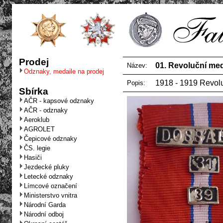
Prodej
01. Revoluční med
Název:
Odznaky, medaile na prodej
1918 - 1919 Revol
Popis:
Sbírka
AČR - kapsové odznaky
AČR - odznaky
Aeroklub
AGROLET
Čepicové odznaky
ČS. legie
Hasiči
Jezdecké pluky
Letecké odznaky
Límcové označení
Ministerstvo vnitra
Národní Garda
Národní odboj