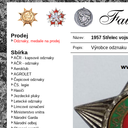
Prodej
1957 Střelec vojsk
Název:
Odznaky, medaile na prodej
Výrobce odznaku
Popis:
Sbírka
AČR - kapsové odznaky
AČR - odznaky
Aeroklub
AGROLET
Čepicové odznaky
ČS. legie
Hasiči
Jezdecké pluky
Letecké odznaky
Límcové označení
Ministerstvo vnitra
Národní Garda
Národní odboj