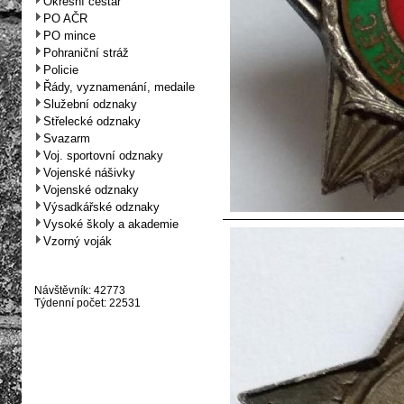
Okresní cestář
PO AČR
PO mince
Pohraniční stráž
Policie
Řády, vyznamenání, medaile
Služební odznaky
Střelecké odznaky
Svazarm
Voj. sportovní odznaky
Vojenské nášivky
Vojenské odznaky
Výsadkářské odznaky
Vysoké školy a akademie
Vzorný voják
Návštěvník: 42773
Týdenní počet: 22531