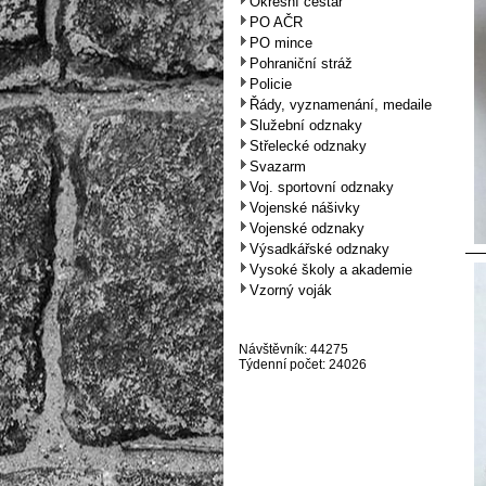
Okresní cestář
PO AČR
PO mince
Pohraniční stráž
Policie
Řády, vyznamenání, medaile
Služební odznaky
Střelecké odznaky
Svazarm
Voj. sportovní odznaky
Vojenské nášivky
Vojenské odznaky
Výsadkářské odznaky
Vysoké školy a akademie
Vzorný voják
Návštěvník: 44275
Týdenní počet: 24026