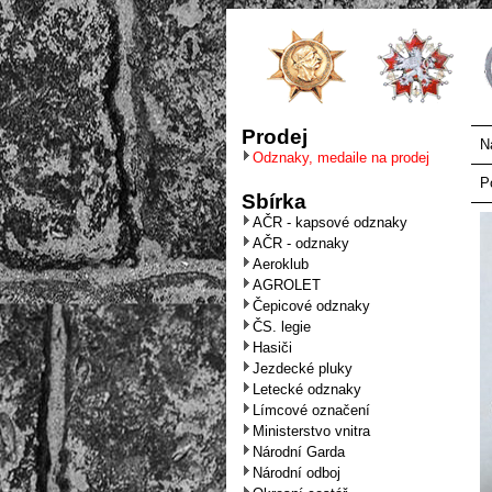
Prodej
N
Odznaky, medaile na prodej
P
Sbírka
AČR - kapsové odznaky
AČR - odznaky
Aeroklub
AGROLET
Čepicové odznaky
ČS. legie
Hasiči
Jezdecké pluky
Letecké odznaky
Límcové označení
Ministerstvo vnitra
Národní Garda
Národní odboj