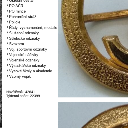
Okresní cestář
PO AČR
PO mince
Pohraniční stráž
Policie
Řády, vyznamenání, medaile
Služební odznaky
Střelecké odznaky
Svazarm
Voj. sportovní odznaky
Vojenské nášivky
Vojenské odznaky
Výsadkářské odznaky
Vysoké školy a akademie
Vzorný voják
Návštěvník: 42641
Týdenní počet: 22399