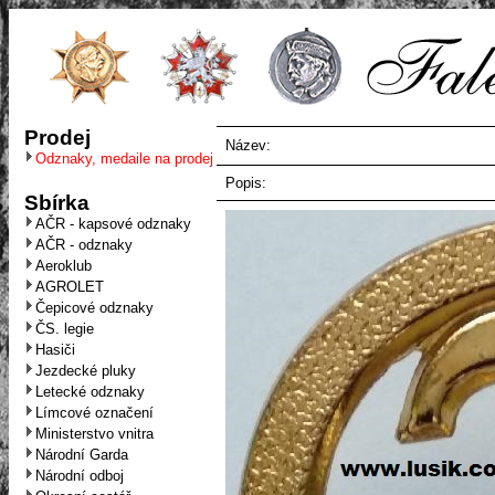
Prodej
Název:
Odznaky, medaile na prodej
Popis:
Sbírka
AČR - kapsové odznaky
AČR - odznaky
Aeroklub
AGROLET
Čepicové odznaky
ČS. legie
Hasiči
Jezdecké pluky
Letecké odznaky
Límcové označení
Ministerstvo vnitra
Národní Garda
Národní odboj