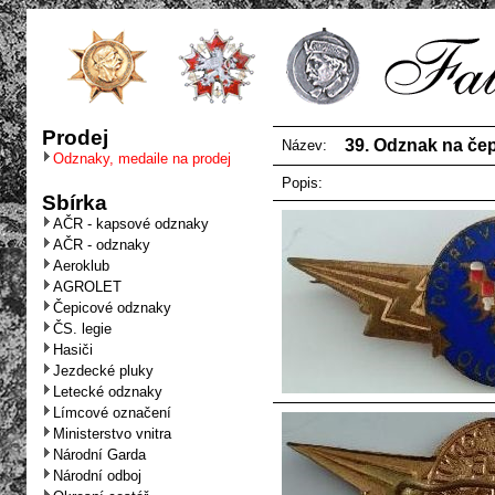
Prodej
39. Odznak na čep
Název:
Odznaky, medaile na prodej
Popis:
Sbírka
AČR - kapsové odznaky
AČR - odznaky
Aeroklub
AGROLET
Čepicové odznaky
ČS. legie
Hasiči
Jezdecké pluky
Letecké odznaky
Límcové označení
Ministerstvo vnitra
Národní Garda
Národní odboj