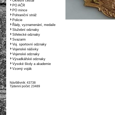
Okresní cestář
PO AČR
PO mince
Pohraniční stráž
Policie
Řády, vyznamenání, medaile
Služební odznaky
Střelecké odznaky
Svazarm
Voj. sportovní odznaky
Vojenské nášivky
Vojenské odznaky
Výsadkářské odznaky
Vysoké školy a akademie
Vzorný voják
Návštěvník: 43738
Týdenní počet: 23489