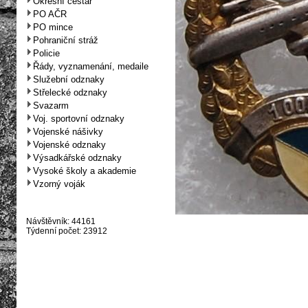
Okresní cestář
PO AČR
PO mince
Pohraniční stráž
Policie
Řády, vyznamenání, medaile
Služební odznaky
Střelecké odznaky
Svazarm
Voj. sportovní odznaky
Vojenské nášivky
Vojenské odznaky
Výsadkářské odznaky
Vysoké školy a akademie
Vzorný voják
Návštěvník: 44161
Týdenní počet: 23912