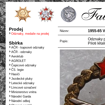
Prodej
1955-65 Vl
Název:
Odznaky, medaile na prodej
Odznaky pi
Popis:
Sbírka
Piloti léta
AČR - kapsové odznaky
AČR - odznaky
Aeroklub
AGROLET
Čepicové odznaky
ČS. legie
Hasiči
Jezdecké pluky
Letecké odznaky
Límcové označení
Ministerstvo vnitra
Národní Garda
Národní odboj