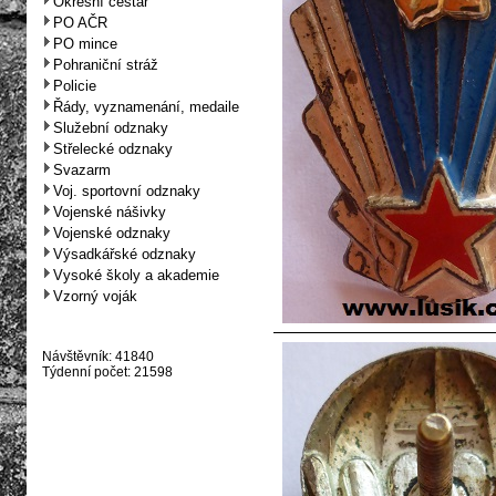
Okresní cestář
PO AČR
PO mince
Pohraniční stráž
Policie
Řády, vyznamenání, medaile
Služební odznaky
Střelecké odznaky
Svazarm
Voj. sportovní odznaky
Vojenské nášivky
Vojenské odznaky
Výsadkářské odznaky
Vysoké školy a akademie
Vzorný voják
Návštěvník: 41840
Týdenní počet: 21598