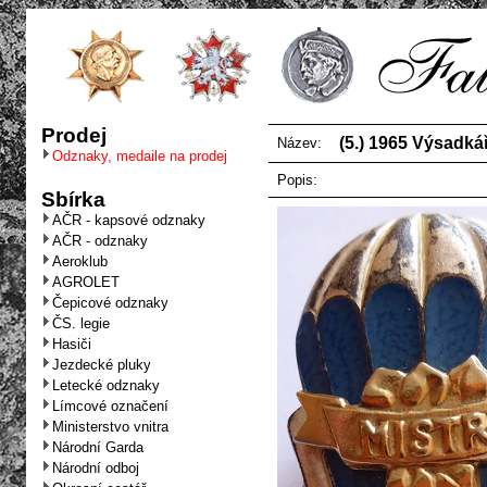
Prodej
(5.) 1965 Výsadká
Název:
Odznaky, medaile na prodej
Popis:
Sbírka
AČR - kapsové odznaky
AČR - odznaky
Aeroklub
AGROLET
Čepicové odznaky
ČS. legie
Hasiči
Jezdecké pluky
Letecké odznaky
Límcové označení
Ministerstvo vnitra
Národní Garda
Národní odboj