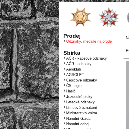
Prodej
N
Odznaky, medaile na prodej
P
Sbírka
AČR - kapsové odznaky
AČR - odznaky
Aeroklub
AGROLET
Čepicové odznaky
ČS. legie
Hasiči
Jezdecké pluky
Letecké odznaky
Límcové označení
Ministerstvo vnitra
Národní Garda
Národní odboj