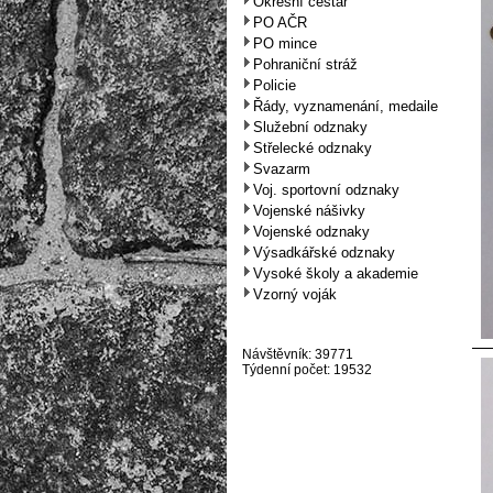
Okresní cestář
PO AČR
PO mince
Pohraniční stráž
Policie
Řády, vyznamenání, medaile
Služební odznaky
Střelecké odznaky
Svazarm
Voj. sportovní odznaky
Vojenské nášivky
Vojenské odznaky
Výsadkářské odznaky
Vysoké školy a akademie
Vzorný voják
Návštěvník: 39771
Týdenní počet: 19532