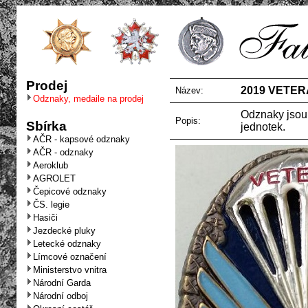
Prodej
2019 VETERÁN
Název:
Odznaky, medaile na prodej
Odznaky jsou
Popis:
Sbírka
jednotek.
AČR - kapsové odznaky
AČR - odznaky
Aeroklub
AGROLET
Čepicové odznaky
ČS. legie
Hasiči
Jezdecké pluky
Letecké odznaky
Límcové označení
Ministerstvo vnitra
Národní Garda
Národní odboj