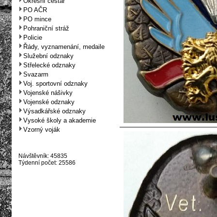
Okresní cestář
PO AČR
PO mince
Pohraniční stráž
Policie
Řády, vyznamenání, medaile
Služební odznaky
Střelecké odznaky
Svazarm
Voj. sportovní odznaky
Vojenské nášivky
Vojenské odznaky
Výsadkářské odznaky
Vysoké školy a akademie
Vzorný voják
Návštěvník: 45835
Týdenní počet: 25586