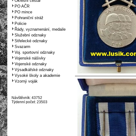
Okresní cestář
PO AČR
PO mince
Pohraniční stráž
Policie
Řády, vyznamenání, medaile
Služební odznaky
Střelecké odznaky
Svazarm
Voj. sportovní odznaky
Vojenské nášivky
Vojenské odznaky
Výsadkářské odznaky
Vysoké školy a akademie
Vzorný voják
Návštěvník: 43752
Týdenní počet: 23503