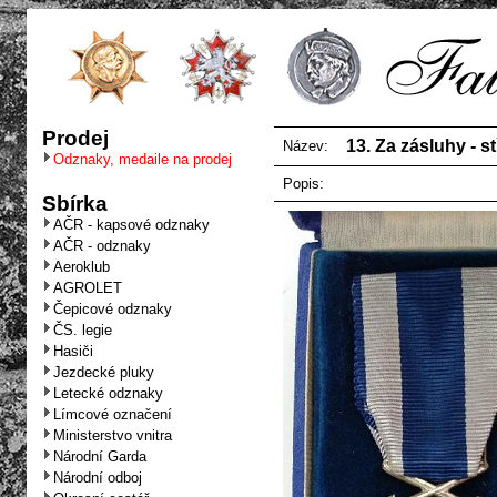
Prodej
13. Za zásluhy - s
Název:
Odznaky, medaile na prodej
Popis:
Sbírka
AČR - kapsové odznaky
AČR - odznaky
Aeroklub
AGROLET
Čepicové odznaky
ČS. legie
Hasiči
Jezdecké pluky
Letecké odznaky
Límcové označení
Ministerstvo vnitra
Národní Garda
Národní odboj