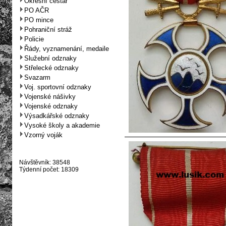
Okresní cestář
PO AČR
PO mince
Pohraniční stráž
Policie
Řády, vyznamenání, medaile
Služební odznaky
Střelecké odznaky
Svazarm
Voj. sportovní odznaky
Vojenské nášivky
Vojenské odznaky
Výsadkářské odznaky
Vysoké školy a akademie
Vzorný voják
Návštěvník: 38548
Týdenní počet: 18309