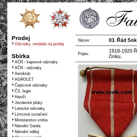
Prodej
03. Řád Soko
Název:
Odznaky, medaile na prodej
1918-1920 Řá
Popis:
Sbírka
činku.
AČR - kapsové odznaky
AČR - odznaky
Aeroklub
AGROLET
Čepicové odznaky
ČS. legie
Hasiči
Jezdecké pluky
Letecké odznaky
Límcové označení
Ministerstvo vnitra
Národní Garda
Národní odboj