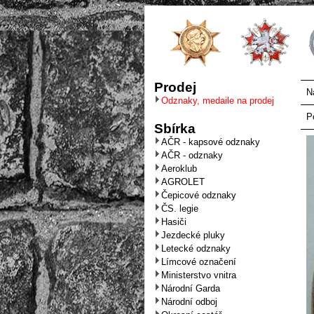
Prodej
N
Odznaky, medaile na prodej
P
Sbírka
AČR - kapsové odznaky
AČR - odznaky
Aeroklub
AGROLET
Čepicové odznaky
ČS. legie
Hasiči
Jezdecké pluky
Letecké odznaky
Límcové označení
Ministerstvo vnitra
Národní Garda
Národní odboj