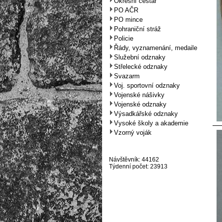
Okresní cestář
PO AČR
PO mince
Pohraniční stráž
Policie
Řády, vyznamenání, medaile
Služební odznaky
Střelecké odznaky
Svazarm
Voj. sportovní odznaky
Vojenské nášivky
Vojenské odznaky
Výsadkářské odznaky
Vysoké školy a akademie
Vzorný voják
Návštěvník: 44162
Týdenní počet: 23913