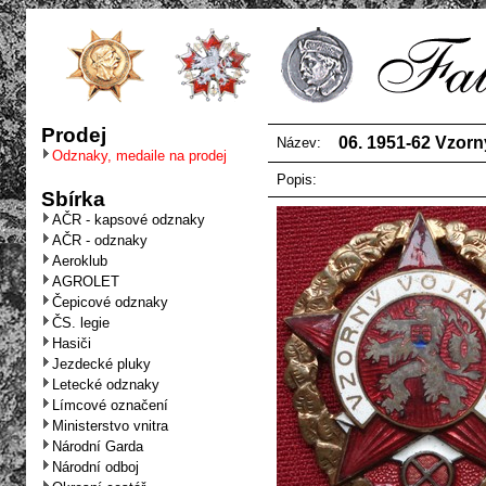
Prodej
06. 1951-62 Vzorný
Název:
Odznaky, medaile na prodej
Popis:
Sbírka
AČR - kapsové odznaky
AČR - odznaky
Aeroklub
AGROLET
Čepicové odznaky
ČS. legie
Hasiči
Jezdecké pluky
Letecké odznaky
Límcové označení
Ministerstvo vnitra
Národní Garda
Národní odboj