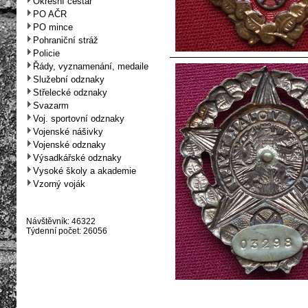
Okresní cestář
PO AČR
PO mince
Pohraniční stráž
Policie
Řády, vyznamenání, medaile
Služební odznaky
Střelecké odznaky
Svazarm
Voj. sportovní odznaky
Vojenské nášivky
Vojenské odznaky
Výsadkářské odznaky
Vysoké školy a akademie
Vzorný voják
Návštěvník: 46322
Týdenní počet: 26056