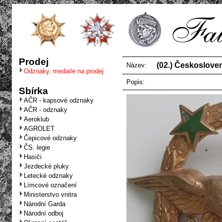
Prodej
(02.) Českosloven
Název:
Odznaky, medaile na prodej
Popis:
Sbírka
AČR - kapsové odznaky
AČR - odznaky
Aeroklub
AGROLET
Čepicové odznaky
ČS. legie
Hasiči
Jezdecké pluky
Letecké odznaky
Límcové označení
Ministerstvo vnitra
Národní Garda
Národní odboj