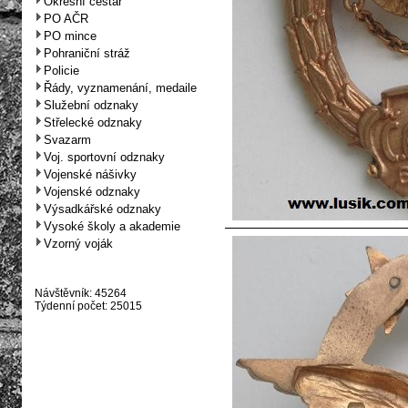
Okresní cestář
PO AČR
PO mince
Pohraniční stráž
Policie
Řády, vyznamenání, medaile
Služební odznaky
Střelecké odznaky
Svazarm
Voj. sportovní odznaky
Vojenské nášivky
Vojenské odznaky
Výsadkářské odznaky
Vysoké školy a akademie
Vzorný voják
Návštěvník: 45264
Týdenní počet: 25015