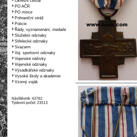
Okresní cestář
PO AČR
PO mince
Pohraniční stráž
Policie
Řády, vyznamenání, medaile
Služební odznaky
Střelecké odznaky
Svazarm
Voj. sportovní odznaky
Vojenské nášivky
Vojenské odznaky
Výsadkářské odznaky
Vysoké školy a akademie
Vzorný voják
Návštěvník: 43762
Týdenní počet: 23513