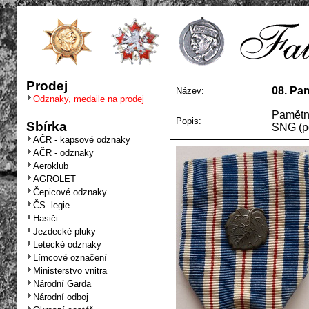
Prodej
08. Pa
Název:
Odznaky, medaile na prodej
Pamětní
Popis:
Sbírka
SNG (p
AČR - kapsové odznaky
AČR - odznaky
Aeroklub
AGROLET
Čepicové odznaky
ČS. legie
Hasiči
Jezdecké pluky
Letecké odznaky
Límcové označení
Ministerstvo vnitra
Národní Garda
Národní odboj