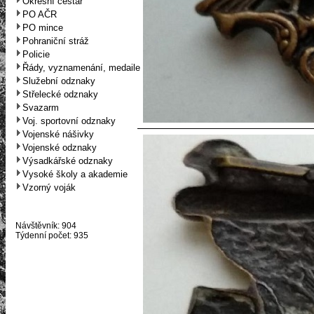
Okresní cestář
PO AČR
PO mince
Pohraniční stráž
Policie
Řády, vyznamenání, medaile
Služební odznaky
Střelecké odznaky
Svazarm
Voj. sportovní odznaky
Vojenské nášivky
Vojenské odznaky
Výsadkářské odznaky
Vysoké školy a akademie
Vzorný voják
Návštěvník: 904
Týdenní počet: 935