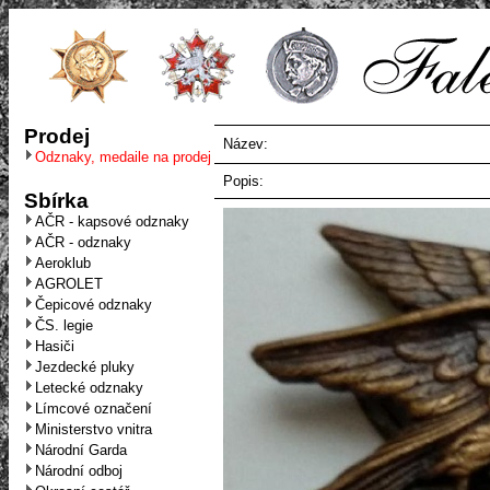
Prodej
Název:
Odznaky, medaile na prodej
Popis:
Sbírka
AČR - kapsové odznaky
AČR - odznaky
Aeroklub
AGROLET
Čepicové odznaky
ČS. legie
Hasiči
Jezdecké pluky
Letecké odznaky
Límcové označení
Ministerstvo vnitra
Národní Garda
Národní odboj