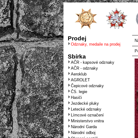
Prodej
N
Odznaky, medaile na prodej
P
Sbírka
AČR - kapsové odznaky
AČR - odznaky
Aeroklub
AGROLET
Čepicové odznaky
ČS. legie
Hasiči
Jezdecké pluky
Letecké odznaky
Límcové označení
Ministerstvo vnitra
Národní Garda
Národní odboj