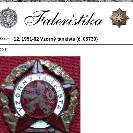
12. 1951-62 Vzorný tankista (č. 05730)
ázev:
opis: