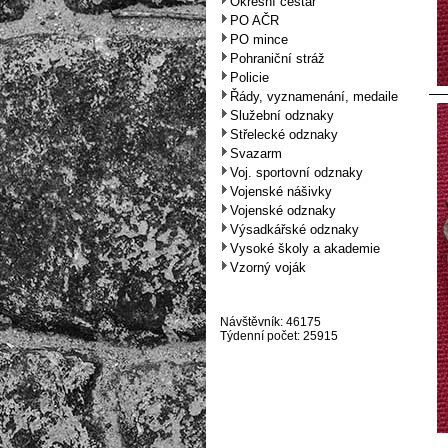
Okresní cestář
PO AČR
PO mince
Pohraniční stráž
Policie
Řády, vyznamenání, medaile
Služební odznaky
Střelecké odznaky
Svazarm
Voj. sportovní odznaky
Vojenské nášivky
Vojenské odznaky
Výsadkářské odznaky
Vysoké školy a akademie
Vzorný voják
Návštěvník: 46175
Týdenní počet: 25915