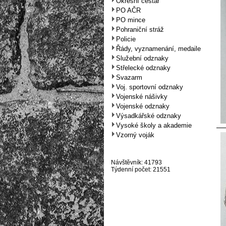
Okresní cestář
PO AČR
PO mince
Pohraniční stráž
Policie
Řády, vyznamenání, medaile
Služební odznaky
Střelecké odznaky
Svazarm
Voj. sportovní odznaky
Vojenské nášivky
Vojenské odznaky
Výsadkářské odznaky
Vysoké školy a akademie
Vzorný voják
Návštěvník: 41793
Týdenní počet: 21551