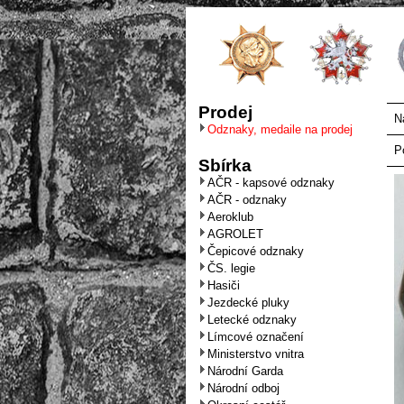
Prodej
N
Odznaky, medaile na prodej
P
Sbírka
AČR - kapsové odznaky
AČR - odznaky
Aeroklub
AGROLET
Čepicové odznaky
ČS. legie
Hasiči
Jezdecké pluky
Letecké odznaky
Límcové označení
Ministerstvo vnitra
Národní Garda
Národní odboj