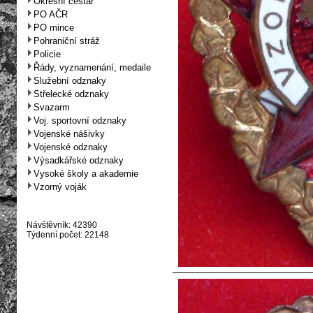
Okresní cestář
PO AČR
PO mince
Pohraniční stráž
Policie
Řády, vyznamenání, medaile
Služební odznaky
Střelecké odznaky
Svazarm
Voj. sportovní odznaky
Vojenské nášivky
Vojenské odznaky
Výsadkářské odznaky
Vysoké školy a akademie
Vzorný voják
Návštěvník: 42390
Týdenní počet: 22148