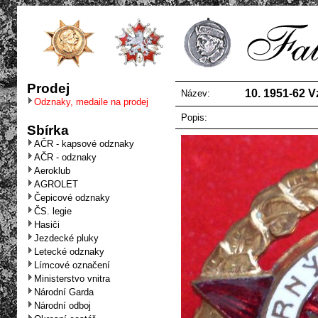
Prodej
10. 1951-62 V
Název:
Odznaky, medaile na prodej
Popis:
Sbírka
AČR - kapsové odznaky
AČR - odznaky
Aeroklub
AGROLET
Čepicové odznaky
ČS. legie
Hasiči
Jezdecké pluky
Letecké odznaky
Límcové označení
Ministerstvo vnitra
Národní Garda
Národní odboj