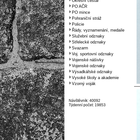
Okresní cestář
PO AČR
PO mince
Pohraniční stráž
Policie
Řády, vyznamenání, medaile
Služební odznaky
Střelecké odznaky
Svazarm
Voj. sportovní odznaky
Vojenské nášivky
Vojenské odznaky
Výsadkářské odznaky
Vysoké školy a akademie
Vzorný voják
Návštěvník: 40092
Týdenní počet: 19853