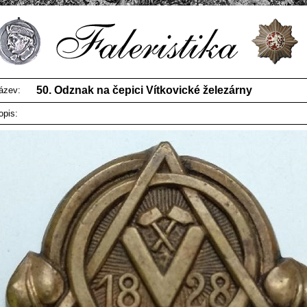
50. Odznak na čepici Vítkovické železárny
ázev:
opis: