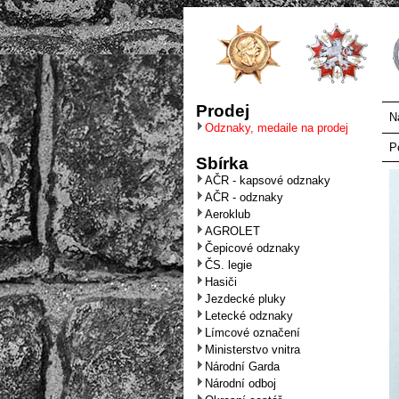
Prodej
N
Odznaky, medaile na prodej
P
Sbírka
AČR - kapsové odznaky
AČR - odznaky
Aeroklub
AGROLET
Čepicové odznaky
ČS. legie
Hasiči
Jezdecké pluky
Letecké odznaky
Límcové označení
Ministerstvo vnitra
Národní Garda
Národní odboj