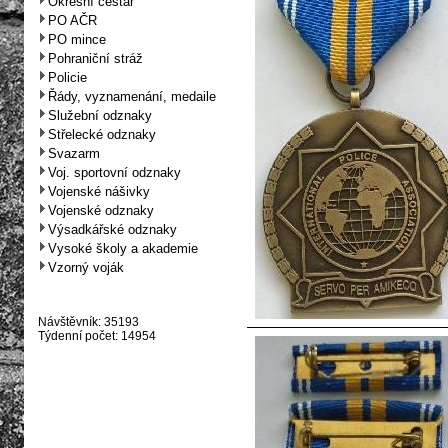
Okresní cestář
PO AČR
PO mince
Pohraniční stráž
Policie
Řády, vyznamenání, medaile
Služební odznaky
Střelecké odznaky
Svazarm
Voj. sportovní odznaky
Vojenské nášivky
Vojenské odznaky
Výsadkářské odznaky
Vysoké školy a akademie
Vzorný voják
Návštěvník: 35193
Týdenní počet: 14954