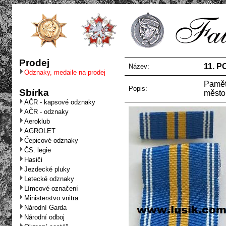
Prodej
11. P
Název:
Odznaky, medaile na prodej
Pamětn
Popis:
Sbírka
město 
AČR - kapsové odznaky
AČR - odznaky
Aeroklub
AGROLET
Čepicové odznaky
ČS. legie
Hasiči
Jezdecké pluky
Letecké odznaky
Límcové označení
Ministerstvo vnitra
Národní Garda
Národní odboj