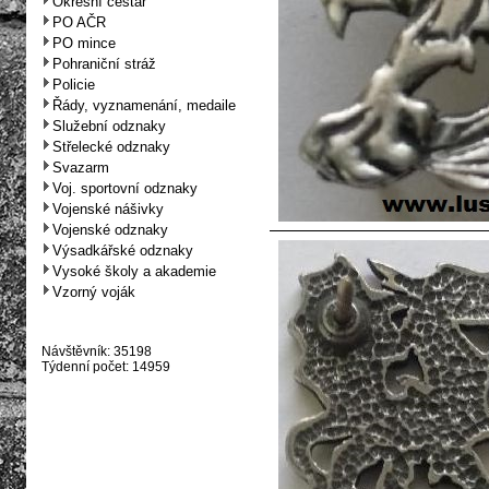
Okresní cestář
PO AČR
PO mince
Pohraniční stráž
Policie
Řády, vyznamenání, medaile
Služební odznaky
Střelecké odznaky
Svazarm
Voj. sportovní odznaky
Vojenské nášivky
Vojenské odznaky
Výsadkářské odznaky
Vysoké školy a akademie
Vzorný voják
Návštěvník: 35198
Týdenní počet: 14959