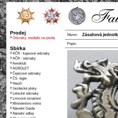
Prodej
Zásahová jednotka
Název:
Odznaky, medaile na prodej
Popis:
Sbírka
AČR - kapsové odznaky
AČR - odznaky
Aeroklub
AGROLET
Čepicové odznaky
ČS. legie
Hasiči
Jezdecké pluky
Letecké odznaky
Límcové označení
Ministerstvo vnitra
Národní Garda
Národní odboj