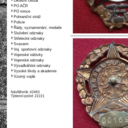
Okresní cestář
PO AČR
PO mince
Pohraniční stráž
Policie
Řády, vyznamenání, medaile
Služební odznaky
Střelecké odznaky
Svazarm
Voj. sportovní odznaky
Vojenské nášivky
Vojenské odznaky
Výsadkářské odznaky
Vysoké školy a akademie
Vzorný voják
Návštěvník: 42463
Týdenní počet: 22221