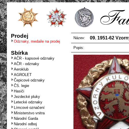
Prodej
09. 1951-62 Vzorn
Název:
Odznaky, medaile na prodej
Popis:
Sbírka
AČR - kapsové odznaky
AČR - odznaky
Aeroklub
AGROLET
Čepicové odznaky
ČS. legie
Hasiči
Jezdecké pluky
Letecké odznaky
Límcové označení
Ministerstvo vnitra
Národní Garda
Národní odboj