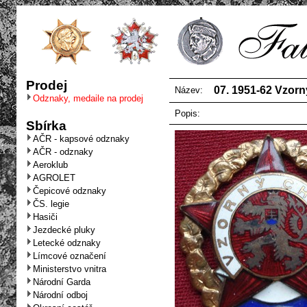
Prodej
07. 1951-62 Vzorn
Název:
Odznaky, medaile na prodej
Popis:
Sbírka
AČR - kapsové odznaky
AČR - odznaky
Aeroklub
AGROLET
Čepicové odznaky
ČS. legie
Hasiči
Jezdecké pluky
Letecké odznaky
Límcové označení
Ministerstvo vnitra
Národní Garda
Národní odboj