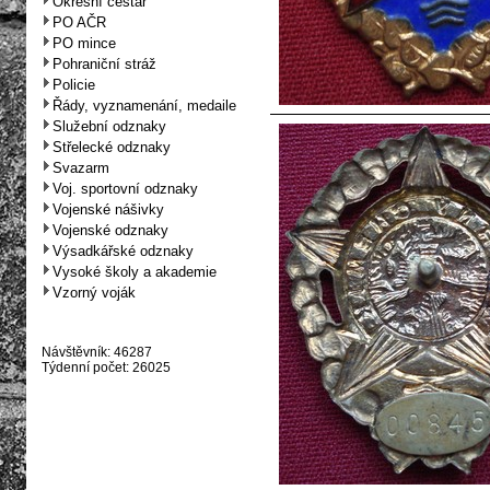
Okresní cestář
PO AČR
PO mince
Pohraniční stráž
Policie
Řády, vyznamenání, medaile
Služební odznaky
Střelecké odznaky
Svazarm
Voj. sportovní odznaky
Vojenské nášivky
Vojenské odznaky
Výsadkářské odznaky
Vysoké školy a akademie
Vzorný voják
Návštěvník: 46287
Týdenní počet: 26025