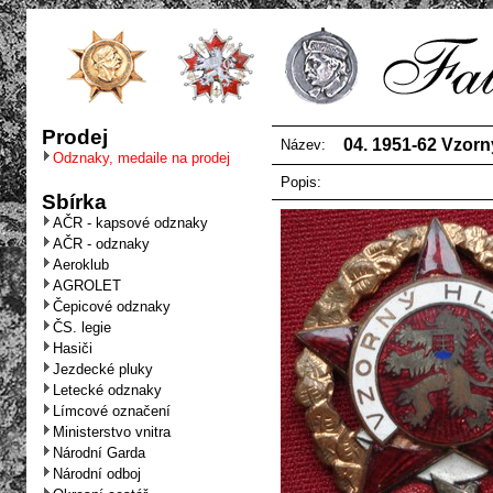
Prodej
04. 1951-62 Vzorný
Název:
Odznaky, medaile na prodej
Popis:
Sbírka
AČR - kapsové odznaky
AČR - odznaky
Aeroklub
AGROLET
Čepicové odznaky
ČS. legie
Hasiči
Jezdecké pluky
Letecké odznaky
Límcové označení
Ministerstvo vnitra
Národní Garda
Národní odboj