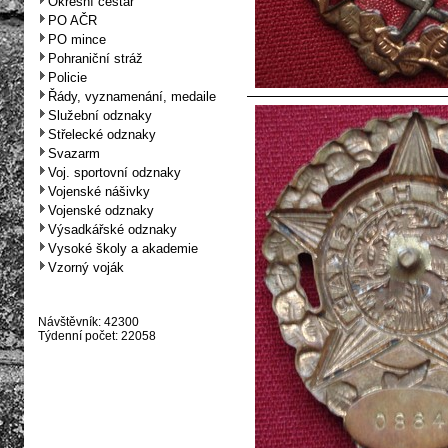
Okresní cestář
PO AČR
PO mince
Pohraniční stráž
Policie
Řády, vyznamenání, medaile
Služební odznaky
Střelecké odznaky
Svazarm
Voj. sportovní odznaky
Vojenské nášivky
Vojenské odznaky
Výsadkářské odznaky
Vysoké školy a akademie
Vzorný voják
Návštěvník: 42300
Týdenní počet: 22058