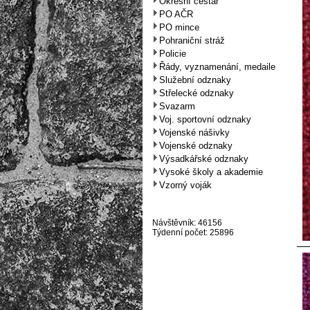
Okresní cestář
PO AČR
PO mince
Pohraniční stráž
Policie
Řády, vyznamenání, medaile
Služební odznaky
Střelecké odznaky
Svazarm
Voj. sportovní odznaky
Vojenské nášivky
Vojenské odznaky
Výsadkářské odznaky
Vysoké školy a akademie
Vzorný voják
Návštěvník: 46156
Týdenní počet: 25896