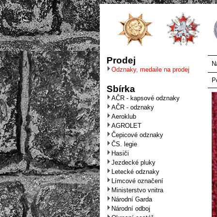
Prodej
N
Odznaky, medaile na prodej
P
Sbírka
AČR - kapsové odznaky
AČR - odznaky
Aeroklub
AGROLET
Čepicové odznaky
ČS. legie
Hasiči
Jezdecké pluky
Letecké odznaky
Límcové označení
Ministerstvo vnitra
Národní Garda
Národní odboj