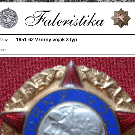
1951-62 Vzorny vojak 3.typ
ázev:
opis: