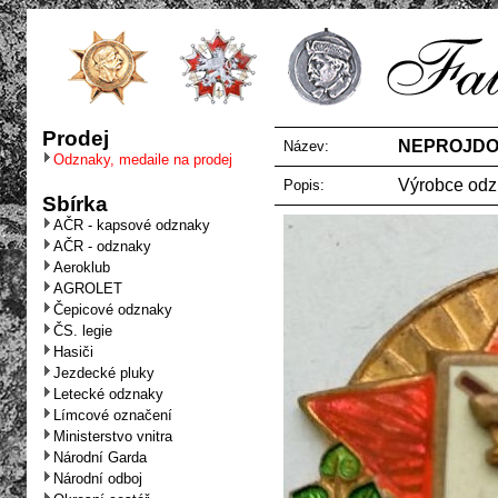
Prodej
NEPROJDOU 
Název:
Odznaky, medaile na prodej
Výrobce od
Popis:
Sbírka
AČR - kapsové odznaky
AČR - odznaky
Aeroklub
AGROLET
Čepicové odznaky
ČS. legie
Hasiči
Jezdecké pluky
Letecké odznaky
Límcové označení
Ministerstvo vnitra
Národní Garda
Národní odboj