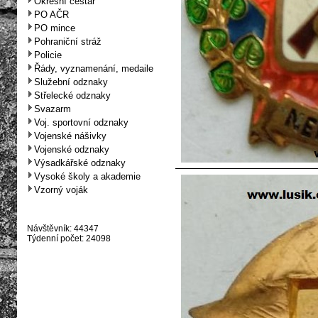
Okresní cestář
PO AČR
PO mince
Pohraniční stráž
Policie
Řády, vyznamenání, medaile
Služební odznaky
Střelecké odznaky
Svazarm
Voj. sportovní odznaky
Vojenské nášivky
Vojenské odznaky
Výsadkářské odznaky
Vysoké školy a akademie
Vzorný voják
Návštěvník: 44347
Týdenní počet: 24098