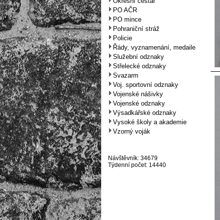
Okresní cestář
PO AČR
PO mince
Pohraniční stráž
Policie
Řády, vyznamenání, medaile
Služební odznaky
Střelecké odznaky
Svazarm
Voj. sportovní odznaky
Vojenské nášivky
Vojenské odznaky
Výsadkářské odznaky
Vysoké školy a akademie
Vzorný voják
Návštěvník: 34679
Týdenní počet: 14440