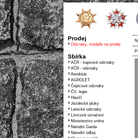
Prodej
N
Odznaky, medaile na prodej
P
Sbírka
AČR - kapsové odznaky
AČR - odznaky
Aeroklub
AGROLET
Čepicové odznaky
ČS. legie
Hasiči
Jezdecké pluky
Letecké odznaky
Límcové označení
Ministerstvo vnitra
Národní Garda
Národní odboj