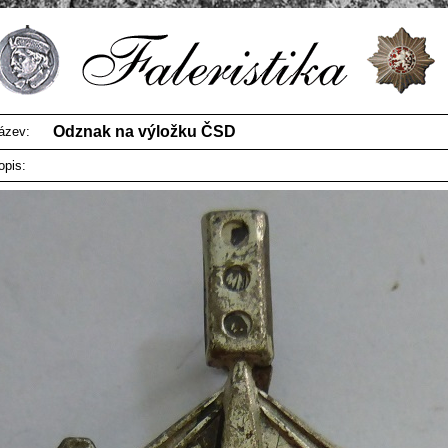
Odznak na výložku ČSD
ázev:
opis: