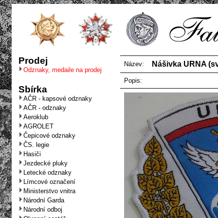
Prodej
Nášivka URNA (sv
Název:
Odznaky, medaile na prodej
Popis:
Sbírka
AČR - kapsové odznaky
AČR - odznaky
Aeroklub
AGROLET
Čepicové odznaky
ČS. legie
Hasiči
Jezdecké pluky
Letecké odznaky
Límcové označení
Ministerstvo vnitra
Národní Garda
Národní odboj