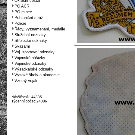
Okresní cestář
PO AČR
PO mince
Pohraniční stráž
Policie
Řády, vyznamenání, medaile
Služební odznaky
Střelecké odznaky
Svazarm
Voj. sportovní odznaky
Vojenské nášivky
Vojenské odznaky
Výsadkářské odznaky
Vysoké školy a akademie
Vzorný voják
Návštěvník: 44335
Týdenní počet: 24086