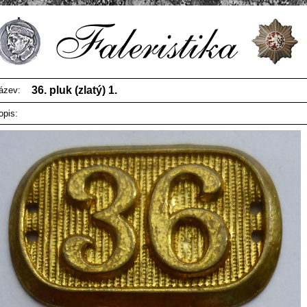
36. pluk (zlatý) 1.
ázev:
opis: