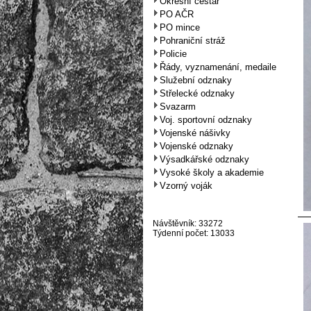
Okresní cestář
PO AČR
PO mince
Pohraniční stráž
Policie
Řády, vyznamenání, medaile
Služební odznaky
Střelecké odznaky
Svazarm
Voj. sportovní odznaky
Vojenské nášivky
Vojenské odznaky
Výsadkářské odznaky
Vysoké školy a akademie
Vzorný voják
Návštěvník: 33272
Týdenní počet: 13033