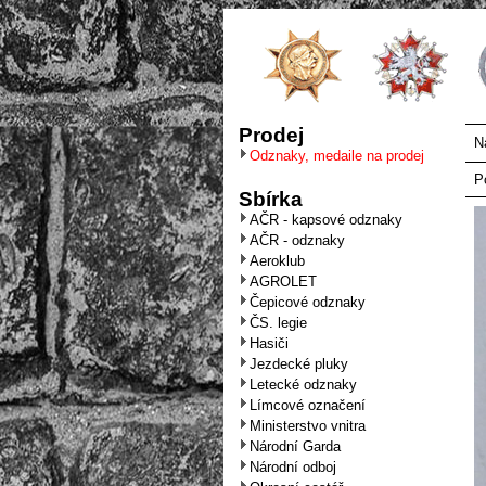
Prodej
N
Odznaky, medaile na prodej
P
Sbírka
AČR - kapsové odznaky
AČR - odznaky
Aeroklub
AGROLET
Čepicové odznaky
ČS. legie
Hasiči
Jezdecké pluky
Letecké odznaky
Límcové označení
Ministerstvo vnitra
Národní Garda
Národní odboj