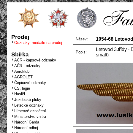
Prodej
1954-68 Letovod 
Název:
Odznaky, medaile na prodej
Letovod 3.třídy - 
Popis:
Sbírka
smalt)
AČR - kapsové odznaky
AČR - odznaky
Aeroklub
AGROLET
Čepicové odznaky
ČS. legie
Hasiči
Jezdecké pluky
Letecké odznaky
Límcové označení
Ministerstvo vnitra
Národní Garda
Národní odboj