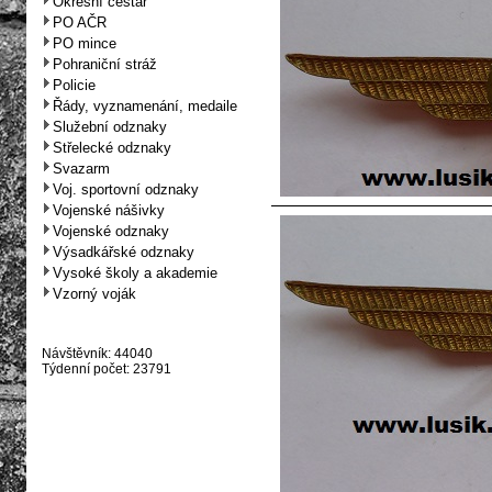
Okresní cestář
PO AČR
PO mince
Pohraniční stráž
Policie
Řády, vyznamenání, medaile
Služební odznaky
Střelecké odznaky
Svazarm
Voj. sportovní odznaky
Vojenské nášivky
Vojenské odznaky
Výsadkářské odznaky
Vysoké školy a akademie
Vzorný voják
Návštěvník: 44040
Týdenní počet: 23791