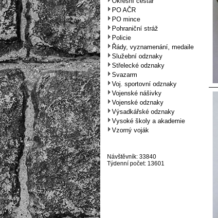
Okresní cestář
PO AČR
PO mince
Pohraniční stráž
Policie
Řády, vyznamenání, medaile
Služební odznaky
Střelecké odznaky
Svazarm
Voj. sportovní odznaky
Vojenské nášivky
Vojenské odznaky
Výsadkářské odznaky
Vysoké školy a akademie
Vzorný voják
Návštěvník: 33840
Týdenní počet: 13601