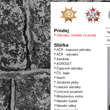
Prodej
N
Odznaky, medaile na prodej
P
Sbírka
AČR - kapsové odznaky
AČR - odznaky
Aeroklub
AGROLET
Čepicové odznaky
ČS. legie
Hasiči
Jezdecké pluky
Letecké odznaky
Límcové označení
Ministerstvo vnitra
Národní Garda
Národní odboj