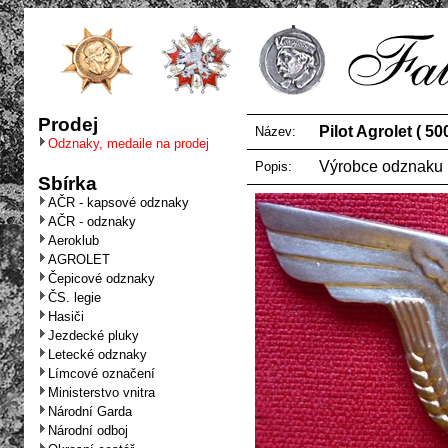
Prodej
Pilot Agrolet ( 50
Název:
Odznaky, medaile na prodej
Výrobce odznaku
Popis:
Sbírka
AČR - kapsové odznaky
AČR - odznaky
Aeroklub
AGROLET
Čepicové odznaky
ČS. legie
Hasiči
Jezdecké pluky
Letecké odznaky
Límcové označení
Ministerstvo vnitra
Národní Garda
Národní odboj