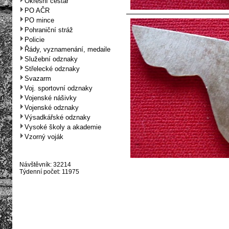
Okresní cestář
PO AČR
PO mince
Pohraniční stráž
Policie
Řády, vyznamenání, medaile
Služební odznaky
Střelecké odznaky
Svazarm
Voj. sportovní odznaky
Vojenské nášivky
Vojenské odznaky
Výsadkářské odznaky
Vysoké školy a akademie
Vzorný voják
Návštěvník: 32214
Týdenní počet: 11975